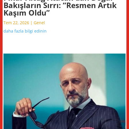
Bakışların Sırrı: “Resmen Artık
Kaşım Oldu”
Tem 22, 2026
|
Genel
daha fazla bilgi edinin