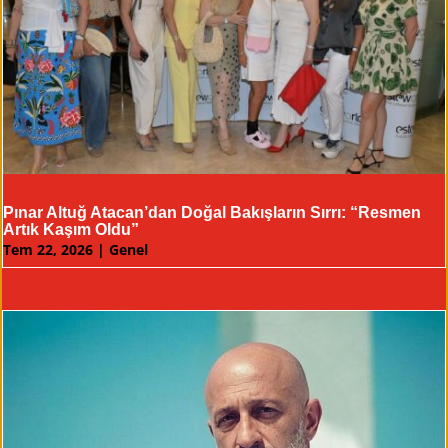
Pınar Altuğ Atacan’dan Doğal Bakışların Sırrı: “Resmen
Artık Kaşım Oldu”
Tem 22, 2026
|
Genel