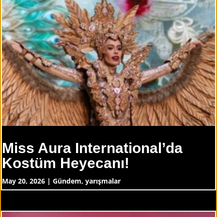
Miss Aura International’da
Kostüm Heyecanı!
May 20, 2026
|
Gündem
,
yarışmalar