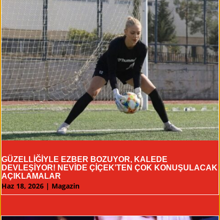
GÜZELLİĞİYLE EZBER BOZUYOR, KALEDE
DEVLEŞİYOR! NEVİDE ÇİÇEK’TEN ÇOK KONUŞULACAK
AÇIKLAMALAR
Haz 18, 2026
|
Magazin