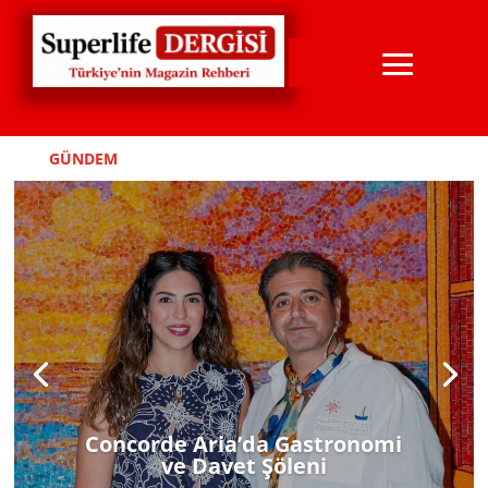
GÜNDEM
NÜKHET DURU’LMUYOR!