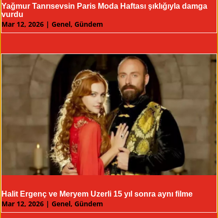
Yağmur Tanrısevsin Paris Moda Haftası şıklığıyla damga
vurdu
Mar 12, 2026
|
Genel
,
Gündem
Halit Ergenç ve Meryem Uzerli 15 yıl sonra aynı filme
Mar 12, 2026
|
Genel
,
Gündem