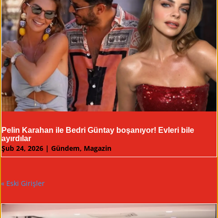
Pelin Karahan ile Bedri Güntay boşanıyor! Evleri bile
ayırdılar
Şub 24, 2026
|
Gündem
,
Magazin
« Eski Girişler