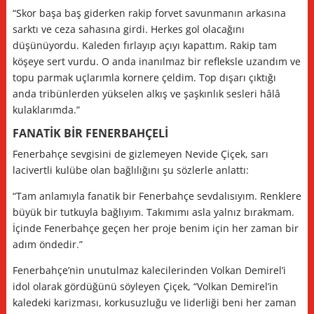
“Skor başa baş giderken rakip forvet savunmanın arkasına
sarktı ve ceza sahasına girdi. Herkes gol olacağını
düşünüyordu. Kaleden fırlayıp açıyı kapattım. Rakip tam
köşeye sert vurdu. O anda inanılmaz bir refleksle uzandım ve
topu parmak uçlarımla kornere çeldim. Top dışarı çıktığı
anda tribünlerden yükselen alkış ve şaşkınlık sesleri hâlâ
kulaklarımda.”
FANATİK BİR FENERBAHÇELİ
Fenerbahçe sevgisini de gizlemeyen Nevide Çiçek, sarı
lacivertli kulübe olan bağlılığını şu sözlerle anlattı:
“Tam anlamıyla fanatik bir Fenerbahçe sevdalısıyım. Renklere
büyük bir tutkuyla bağlıyım. Takımımı asla yalnız bırakmam.
İçinde Fenerbahçe geçen her proje benim için her zaman bir
adım öndedir.”
Fenerbahçe’nin unutulmaz kalecilerinden Volkan Demirel’i
idol olarak gördüğünü söyleyen Çiçek, “Volkan Demirel’in
kaledeki karizması, korkusuzluğu ve liderliği beni her zaman