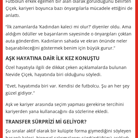
Futbolun erkek egemen bir alan olarak görüldüğünü belirten
Çiçek, kariyeri boyunca bazı önyargılarla mücadele ettiğini de
anlattı.
“İlk zamanlarda ‘Kadından kaleci mi olur?’ diyenler oldu. Ama
aldığım ödüller ve başarılarım sayesinde o önyargıları çoktan
auta gönderdim. Kadınların sahada ve ekran önünde neler
başarabileceğini göstermek benim için büyük gurur.”
AŞK HAYATINA DAİR İLK KEZ KONUŞTU
Özel hayatıyla ilgili de dikkat çeken açıklamalarda bulunan
Nevide Çiçek, hayatında biri olduğunu söyledi.
“Evet, hayatımda biri var. Kendisi de futbolcu. Şu an her şey
güzel gidiyor.”
Aşk ve kariyer arasında seçim yapması gerekirse tercihini
kariyerden yana kullanacağını da sözlerine ekledi.
TRANSFER SÜRPRİZİ Mİ GELİYOR?
Şu sıralar aktif olarak bir kulüpte forma giymediğini söyleyen
başarılı kaleci, bireysel çalışmalarını sürdürdüğünü açıkladı.