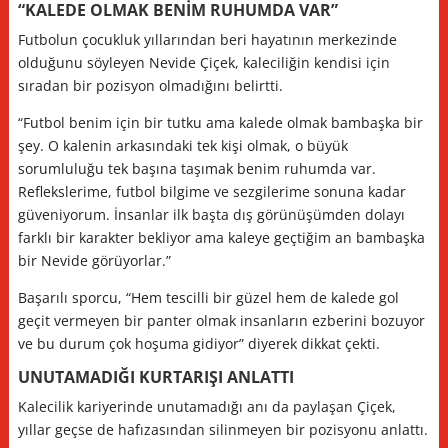
“KALEDE OLMAK BENİM RUHUMDA VAR”
Futbolun çocukluk yıllarından beri hayatının merkezinde
olduğunu söyleyen Nevide Çiçek, kaleciliğin kendisi için
sıradan bir pozisyon olmadığını belirtti.
“Futbol benim için bir tutku ama kalede olmak bambaşka bir
şey. O kalenin arkasındaki tek kişi olmak, o büyük
sorumluluğu tek başına taşımak benim ruhumda var.
Reflekslerime, futbol bilgime ve sezgilerime sonuna kadar
güveniyorum. İnsanlar ilk başta dış görünüşümden dolayı
farklı bir karakter bekliyor ama kaleye geçtiğim an bambaşka
bir Nevide görüyorlar.”
Başarılı sporcu, “Hem tescilli bir güzel hem de kalede gol
geçit vermeyen bir panter olmak insanların ezberini bozuyor
ve bu durum çok hoşuma gidiyor” diyerek dikkat çekti.
UNUTAMADIĞI KURTARIŞI ANLATTI
Kalecilik kariyerinde unutamadığı anı da paylaşan Çiçek,
yıllar geçse de hafızasından silinmeyen bir pozisyonu anlattı.