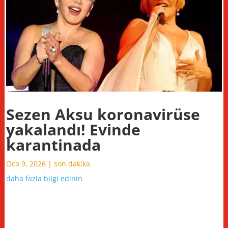
Sezen Aksu koronavirüse
yakalandı! Evinde
karantinada
Oca 9, 2026
|
son dakika
daha fazla bilgi edinin