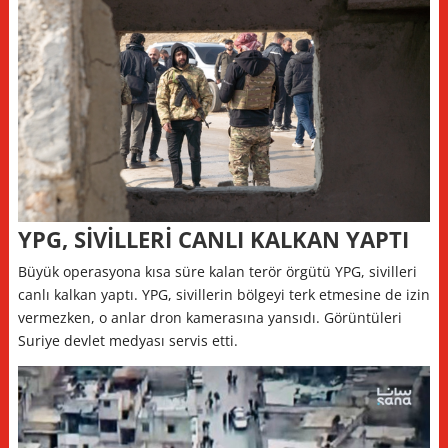
YPG, SİVİLLERİ CANLI KALKAN YAPTI
Büyük operasyona kısa süre kalan terör örgütü YPG, sivilleri
canlı kalkan yaptı. YPG, sivillerin bölgeyi terk etmesine de izin
vermezken, o anlar dron kamerasına yansıdı. Görüntüleri
Suriye devlet medyası servis etti.