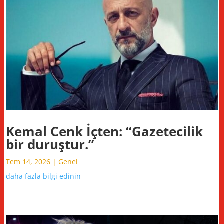
Kemal Cenk İçten: “Gazetecilik
bir duruştur.”
Tem 14, 2026
|
Genel
daha fazla bilgi edinin