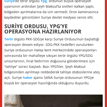
Suriye
‘de terör örgütü
Ypg
, ordunun büyük operasyon
uyarısının ardından Şeyh Maksut’ta sivilleri kalkan yaptı,
bölgeden ayrılmalarına da izin vermedi. Dron kamerasınca
kaydediler görüntüleri Suriye devlet medyası servis etti.
SURİYE ORDUSU, YPG’YE
OPERASYONA HAZIRLANIYOR
Terör
örgütü PKK-SDG’ye karşı Suriye Ordusu’nun başlattığı
operasyon devam ediyor. SDG-PKK hedefleri vurulurken
Suriye ordusunun Halep kent merkezindeki operasyonları
sonrasında bir mahalleye sıkışan terör örgütü YPG/SDG
unsurlarının, Fırat Nehri’nin doğusuna gönderilmesi için
“tahliye” süreci başladı. Bazı YPG’liler, Şeyh Maksut
bölgesinden ayrılmayı reddederek tahliye otobüslerine ateş
açtı. Suriye
haber
ajansı SANA Suriye ordusunun YPG’ye
büyük bir operasyon hazırlığında olduğunu duyurdu.