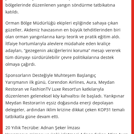
bölgelerinde düzenlenen yangın söndürme tatbikatına
katıldı.
Orman Bölge Müdürlüğü ekipleri eşliğinde sahaya çıkan
güzeller, Akdeniz havzasının en büyük tehditlerinden biri
olan orman yangınlarına karşı teorik ve pratik eğitim aldı.
İtfaiye hortumlarıyla alevlere müdahale eden kraliçe
adayları, “gezegenin akciğerlerini koruma” mesajı vererek
tüm dünyayı sürdürülebilir çevre politikalarına destek
olmaya çağırdı.
Sponsorların Desteğiyle Muhteşem Başlangıç
Yarışmanın ilk günü, Corendon Airlines, Aura, Meydan
Restoran ve FashionTV Luxe Resort’un katkılarıyla
düzenlenen geleneksel köy kahvaltısı ile başladı. Yarıkpınar
Meydan Restoran’ın eşsiz doğasında enerji depolayan
delegeler, ardından iklim krizine dikkat çeken KOP31 temalı
tatbikatla güne devam etti.
20 Yıllık Tecrübe: Adnan Şeker İmzası