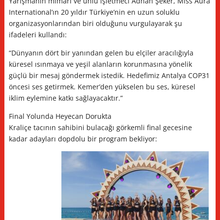
Yarışmanın mimarı ve ünlü işletmeci Adnan Şeker, Miss Aura
International’ın 20 yıldır Türkiye’nin en uzun soluklu
organizasyonlarından biri olduğunu vurgulayarak şu
ifadeleri kullandı:
“Dünyanın dört bir yanından gelen bu elçiler aracılığıyla
küresel ısınmaya ve yeşil alanların korunmasına yönelik
güçlü bir mesaj göndermek istedik. Hedefimiz Antalya COP31
öncesi ses getirmek. Kemer’den yükselen bu ses, küresel
iklim eylemine katkı sağlayacaktır.”
Final Yolunda Heyecan Dorukta
Kraliçe tacının sahibini bulacağı görkemli final gecesine
kadar adayları dopdolu bir program bekliyor: