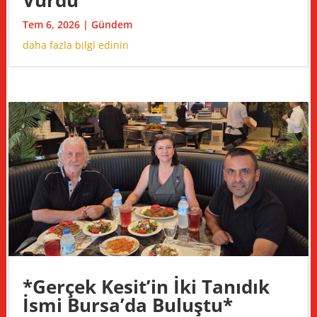
Vurdu
Tem 6, 2026
|
Gündem
daha fazla bilgi edinin
*Gerçek Kesit’in İki Tanıdık
İsmi Bursa’da Buluştu*