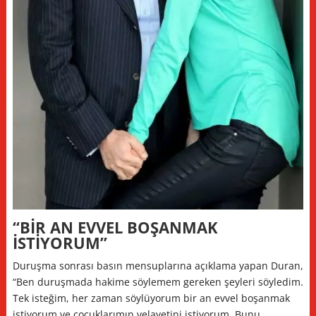
“BİR AN EVVEL BOŞANMAK
İSTİYORUM”
Duruşma sonrası basın mensuplarına açıklama yapan Duran,
“Ben duruşmada hakime söylemem gereken şeyleri söyledim.
Tek isteğim, her zaman söylüyorum bir an evvel boşanmak
istiyorum ve çocuklarımın velayetini istiyorum. Bunu