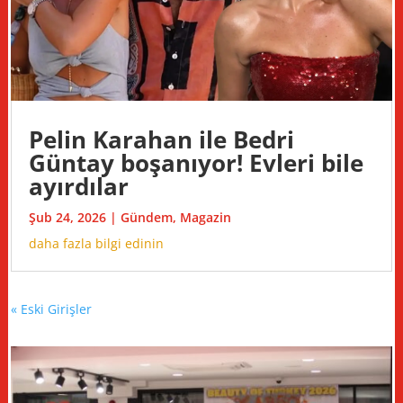
Pelin Karahan ile Bedri
Güntay boşanıyor! Evleri bile
ayırdılar
Şub 24, 2026
|
Gündem
,
Magazin
daha fazla bilgi edinin
« Eski Girişler