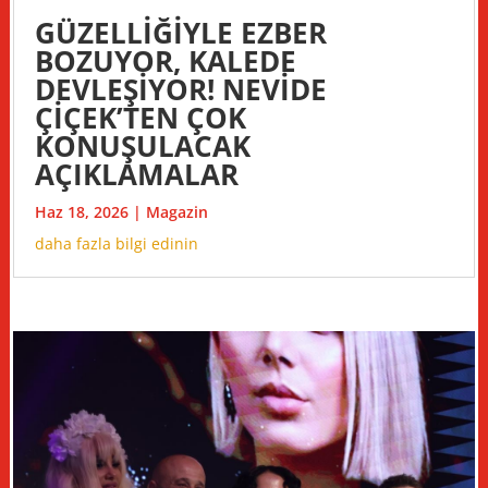
GÜZELLİĞİYLE EZBER
BOZUYOR, KALEDE
DEVLEŞİYOR! NEVİDE
ÇİÇEK’TEN ÇOK
KONUŞULACAK
AÇIKLAMALAR
Haz 18, 2026
|
Magazin
daha fazla bilgi edinin