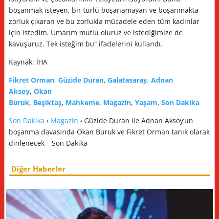
boşanmak isteyen, bir türlü boşanamayan ve boşanmakta
zorluk çıkaran ve bu zorlukla mücadele eden tüm kadınlar
için istedim. Umarım mutlu oluruz ve istediğimize de
kavuşuruz. Tek isteğim bu” ifadelerini kullandı.
Kaynak: İHA
Fikret Orman
,
Güzide Duran
,
Galatasaray
,
Adnan
Aksoy
,
Okan
Buruk
,
Beşiktaş
,
Mahkeme
,
Magazin
,
Yaşam
,
Son Dakika
Son Dakika
›
Magazin
› Güzide Duran ile Adnan Aksoy’un
boşanma davasında Okan Buruk ve Fikret Orman tanık olarak
dinlenecek – Son Dakika
Diğer Haberler