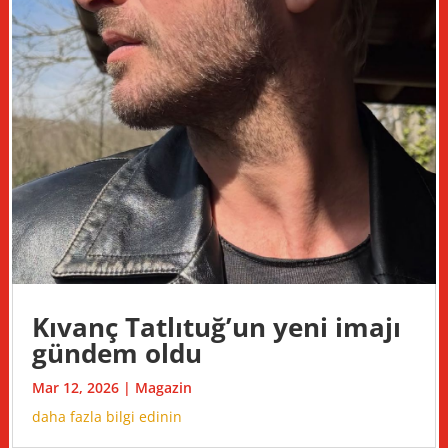
Kıvanç Tatlıtuğ’un yeni imajı
gündem oldu
Mar 12, 2026
|
Magazin
daha fazla bilgi edinin