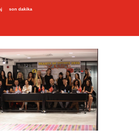
j
son dakika