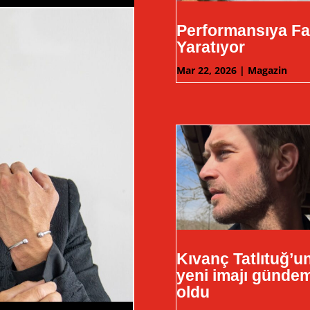
Performansıya Fa
Yaratıyor
Mar 22, 2026
|
Magazin
Kıvanç Tatlıtuğ’u
yeni imajı günde
oldu