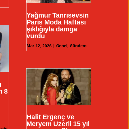
Yağmur Tanrısevsin
Paris Moda Haftası
şıklığıyla damga
vurdu
Mar 12, 2026
|
Genel
,
Gündem
ı
n 8
Halit Ergenç ve
Meryem Uzerli 15 yıl
azin