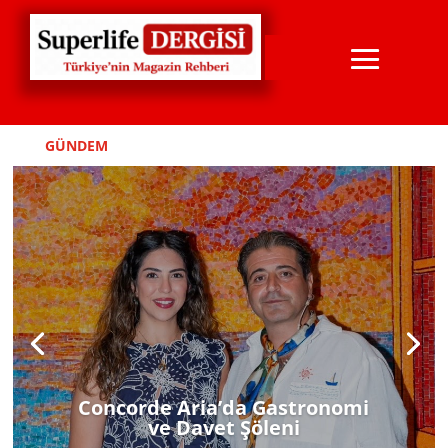
GÜNDEM
NÜKHET DURU’LMUYOR!