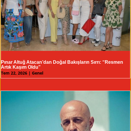
Pınar Altuğ Atacan’dan Doğal Bakışların Sırrı: “Resmen
Artık Kaşım Oldu”
Tem 22, 2026
|
Genel