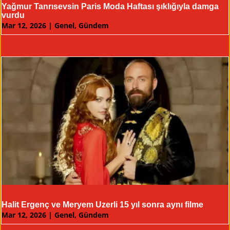
Yağmur Tanrısevsin Paris Moda Haftası şıklığıyla damga
vurdu
Mar 12, 2026
|
Genel
,
Gündem
Halit Ergenç ve Meryem Uzerli 15 yıl sonra aynı filme
Mar 12, 2026
|
Genel
,
Gündem