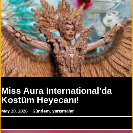
Miss Aura International’da
Kostüm Heyecanı!
May 20, 2026
|
Gündem
,
yarışmalar