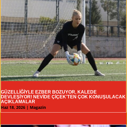
GÜZELLİĞİYLE EZBER BOZUYOR, KALEDE
DEVLEŞİYOR! NEVİDE ÇİÇEK’TEN ÇOK KONUŞULACAK
AÇIKLAMALAR
Haz 18, 2026
|
Magazin