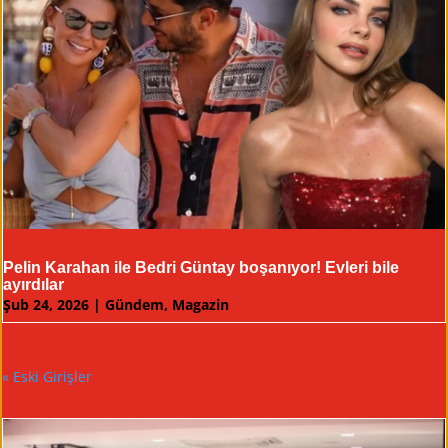
Pelin Karahan ile Bedri Güntay boşanıyor! Evleri bile
ayırdılar
Şub 24, 2026
|
Gündem
,
Magazin
« Eski Girişler